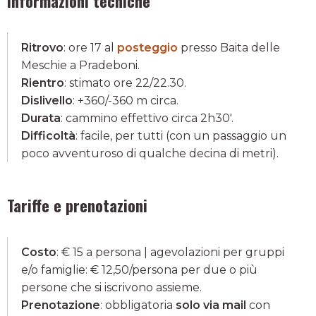
Informazioni tecniche
Ritrovo
: ore 17 al
posteggio
presso Baita delle
Meschie a Pradeboni.
Rientro
: stimato ore 22/22.30.
Dislivello
: +360/-360 m circa.
Durata
: cammino effettivo circa 2h30'.
Difficoltà
: facile, per tutti (con un passaggio un
poco avventuroso di qualche decina di metri).
Tariffe e prenotazioni
Costo
: € 15 a persona | agevolazioni per gruppi
e/o famiglie: € 12,50/persona per due o più
persone che si iscrivono assieme.
Prenotazione
: obbligatoria
solo via mail
con