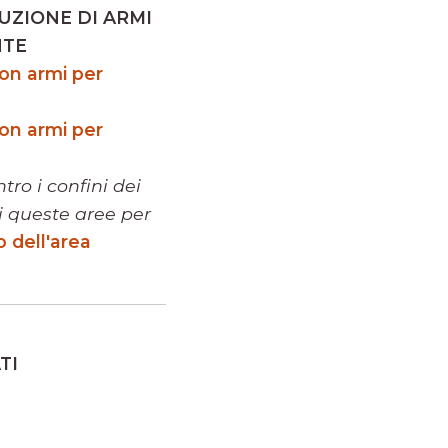
UZIONE DI ARMI
NTE
con armi per
con armi per
tro i confini dei
di queste aree per
 dell'area
TI