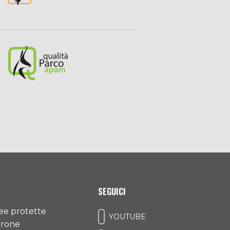
SEGUICI
ree protette
YOUTUBE
drone