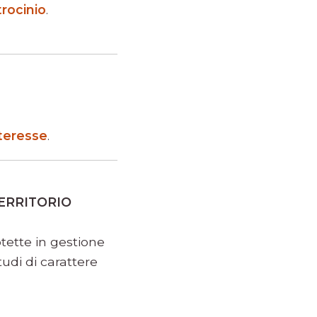
rocinio
.
nteresse
.
ERRITORIO
otette in gestione
studi di carattere