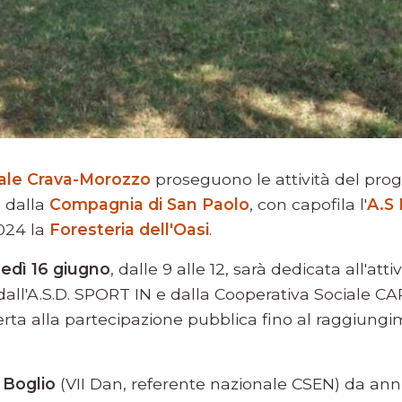
rale Crava-Morozzo
proseguono le attività del pro
o dalla
Compagnia di San Paolo
, con capofila l'
A.S
024 la
Foresteria dell'Oasi
.
edì 16 giugno
, dalle 9 alle 12, sarà dedicata all'atti
dall'A.S.D. SPORT IN e dalla Cooperativa Sociale C
 aperta alla partecipazione pubblica fino al raggiu
 Boglio
(VII Dan, referente nazionale CSEN) da an