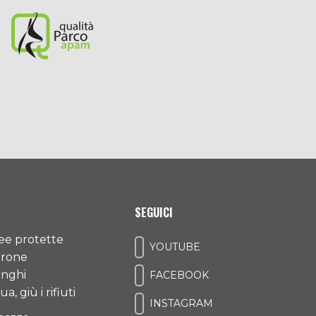
SEGUICI
ree protette
YOUTUBE
drone
unghi
FACEBOOK
a, giù i rifiuti
INSTAGRAM