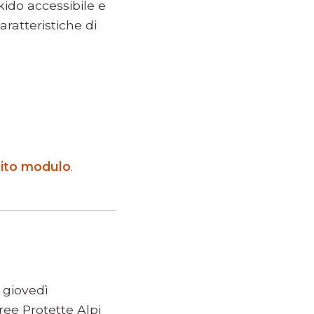
kido accessibile e
aratteristiche di
ito modulo
.
 giovedì
ee Protette Alpi