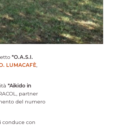
getto
"O.A.S.I.
 D. LUMACAFÈ
,
vità
"Aikido in
ARACOL, partner
ngimento del numero
ni conduce con