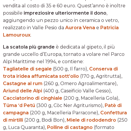
vendita al costo di 35 e 60 euro. Quest’anno è inoltre
possibile
impreziosire ulteriormente il dono
,
aggiungendo un pezzo unico in ceramica o vetro,
realizzato in Valle Pesio da
Aurora Vena
e
Patricia
Lamouroux
.
La scatola più grande
è dedicata al gipeto, il più
grande uccello d’Europa, tornato a volare nel Parco
Alpi Marittime nel 1994, e contiene:
Tagliatelle di segale
(500 g, Il farro),
Conserva di
trota iridea affumicata sott’olio
(170 g, Agritrutta),
Castagne al rum
(260 g, Omero Agroalimentare),
Ariund delle Alpi
(400 g, Caseificio Valle Gesso),
Cacciatorino di cinghiale
(200 g, Macelleria Gola),
Tüma ‘d Petü
(300 g, Còc Ner Agriturismo),
Patè di
campagna
(200 g, Macelleria Parracone),
Confettura
di mirtilli
(200 g, Bodi Bon),
Miele di rododendro
(250
g, Luca Quaranta),
Polline di castagno
(formato