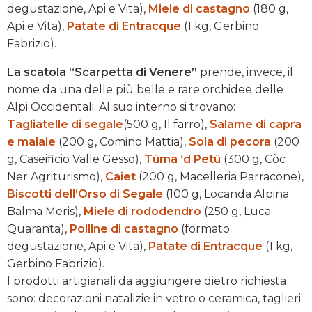
degustazione, Api e Vita),
Miele di castagno
(180 g,
Api e Vita),
Patate di Entracque
(1 kg, Gerbino
Fabrizio).
La scatola “Scarpetta di Venere”
prende, invece, il
nome da una delle più belle e rare orchidee delle
Alpi Occidentali. Al suo interno si trovano:
Tagliatelle di segale
(500 g, Il farro),
Salame di capra
e maiale
(200 g, Comino Mattia),
Sola di pecora
(200
g, Caseificio Valle Gesso),
Tüma ‘d Petü
(300 g, Còc
Ner Agriturismo),
Caiet
(200 g, Macelleria Parracone),
Biscotti dell’Orso di Segale
(100 g, Locanda Alpina
Balma Meris),
Miele di rododendro
(250 g, Luca
Quaranta),
Polline di castagno
(formato
degustazione, Api e Vita),
Patate di Entracque
(1 kg,
Gerbino Fabrizio).
I prodotti artigianali da aggiungere dietro richiesta
sono: decorazioni natalizie in vetro o ceramica, taglieri