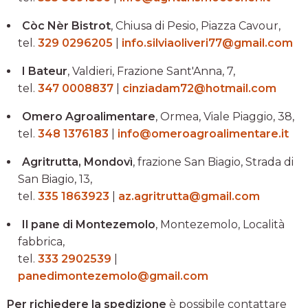
Còc Nèr Bistrot
, Chiusa di Pesio, Piazza Cavour,
tel.
329 0296205
|
info.silviaoliveri77@gmail.com
I Bateur
, Valdieri, Frazione Sant'Anna, 7,
tel.
347 0008837
|
cinziadam72@hotmail.com
Omero Agroalimentare
, Ormea, Viale Piaggio, 38,
tel.
348 1376183
|
info@omeroagroalimentare.it
Agritrutta, Mondovì
, frazione San Biagio, Strada di
San Biagio, 13,
tel.
335 1863923
|
az.agritrutta@gmail.com
Il pane di Montezemolo
, Montezemolo, Località
fabbrica,
tel.
333 2902539
|
panedimontezemolo@gmail.com
Per richiedere la spedizione
è possibile contattare