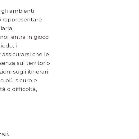
 gli ambienti
o rappresentare
arla.
noi, entra in gioco
iodo, i
 assicurarsi che le
nza sul territorio
oni sugli itinerari
o più sicuro e
à o difficoltà,
noi.