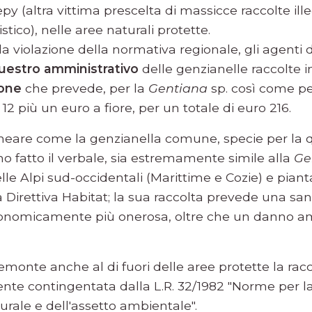
y (altra vittima prescelta di massicce raccolte ill
istico), nelle aree naturali protette.
a violazione della normativa regionale, gli agenti 
uestro amministrativo
delle genzianelle raccolte i
one
che prevede, per la
Gentiana
sp. così come pe
 12 più un euro a fiore, per un totale di euro 216.
neare come la genzianella comune, specie per la q
 fatto il verbale, sia estremamente simile alla
Ge
 Alpi sud-occidentali (Marittime e Cozie) e pianta
lla Direttiva Habitat; la sua raccolta prevede una sa
onomicamente più onerosa, oltre che un danno am
iemonte anche al di fuori delle aree protette la racco
ente contingentata dalla L.R. 32/1982 "Norme per 
urale e dell'assetto ambientale".