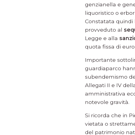
genzianella e genep
liquoristico o erbor
Constatata quindi l
provveduto al
seq
Legge e alla
sanzi
quota fissa di euro
Importante sottoli
guardiaparco hanno
subendemismo delle
Allegati II e IV de
amministrativa ec
notevole gravità.
Si ricorda che in P
vietata o strettam
del patrimonio nat