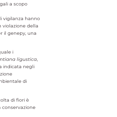
egali a scopo
di vigilanza hanno
n violazione della
r il genepy, una
uale i
ntiana ligustica
,
 indicata negli
nzione
bientale di
lta di fiori è
la conservazione