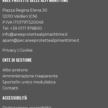
AREE PROTETTE DELLE ALPI MARITTIME
Piazza Regina Elena 30
12010 Valdieri (CN)
P.IVA IT01797320049
Tel. +39 0171 976800
info@areeprotettealpimarittime.it
apam@pec.areeprotettealpimarittime.it
Privacy
|
Cookie
ENTE DI GESTIONE
Albo pretorio
Amministrazione trasparente
Sportello unico modulistica
Contatti
ACCESSIBILITÀ
Dichiarazione accessibilità