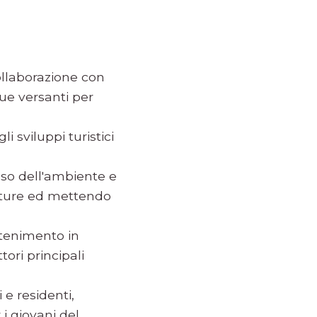
collaborazione con
 due versanti per
i sviluppi turistici
toso dell'ambiente e
rutture ed mettendo
tenimento in
tori principali
i e residenti,
 i giovani del