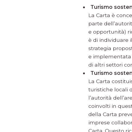
Turismo sosteni
La Carta è concep
parte dell’autori
e opportunità) ri
è di individuare i
strategia propos
e implementata i
di altri settori 
Turismo sosteni
La Carta costitu
turistiche locali
l’autorità dell’a
coinvolti in ques
della Carta prev
imprese collabora
Carta. Questo ric