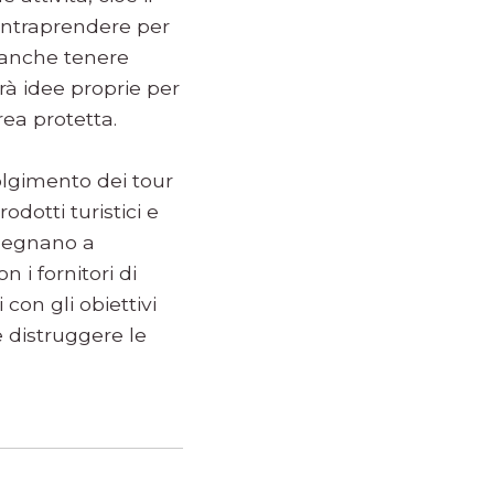
a intraprendere per
e anche tenere
rà idee proprie per
rea protetta.
olgimento dei tour
odotti turistici e
mpegnano a
 i fornitori di
 con gli obiettivi
e distruggere le