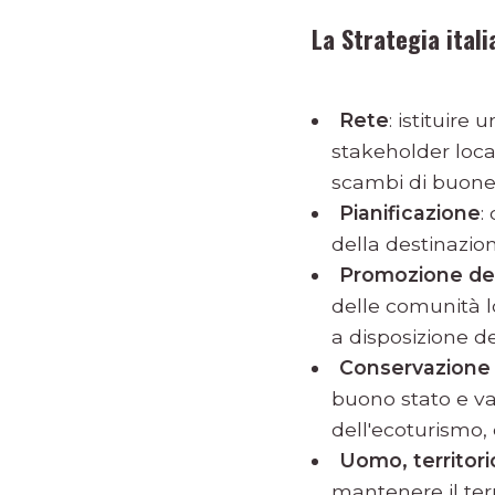
La Strategia itali
Rete
: istituire
stakeholder locali
scambi di buone 
Pianificazione
:
della destinazio
Promozione del
delle comunità lo
a disposizione de
Conservazione d
buono stato e valo
dell'ecoturismo, 
Uomo, territori
mantenere il terr