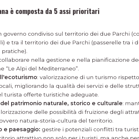
ana è composta da 5 assi prioritari
 un governo condiviso sul territorio dei due Parchi (
) e tra il territorio dei due Parchi (passerelle tra i
pratiche).
 collaborare nella gestione e nella pianificazione degl
ne “Le Alpi del Mediterraneo”.
l'ecoturismo
: valorizzazione di un turismo rispet
cali, migliorando la qualità dei servizi e delle st
l turista offerte turistiche adeguate.
el patrimonio naturale, storico e culturale
: man
rizzazione delle possibilità di fruizione degli attrat
ovvero natura-storia-cultura del territorio.
o e paesaggio:
gestire i potenziali conflitti tra turist
itorio attrattivo non solo per i turisti, ma anche per