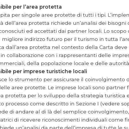
bile per l’area protetta
ita per singole aree protette di tutti i tipi. L’imp
tà dell’area protetta richiede un’analisi dei bisogni
conosciuti ed accettati dai partner locali. Lo scopo
l migliore indirizzo futuro per il turismo in tutta l’ar
ta dall’area protetta nel contesto della Carta deve
n collaborazione con i rappresentanti delle imprese 
commerciali, della popolazione locale e delle autorità
bile per imprese turistiche locali
isce lo strumento per assicurare il coinvolgimento 
 delle aree protette. Le imprese locali sono partne
rea protetta per lo sviluppo della strategia turistic
to processo come descritto in Sezione I (vedere sopr
ede di andare al di là del semplice coinvolgimento
trici di ricevere riconoscimenti individuali come fi
hiede un’analisi da parte dell’impresa di tutte le sue 