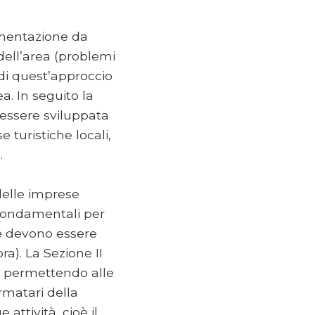
lementazione da
 dell’area (problemi
 di quest’approccio
ea. In seguito la
 essere sviluppata
turistiche locali,
.
delle imprese
r fondamentali per
a e devono essere
a). La Sezione II
, permettendo alle
rmatari della
attività, cioè il