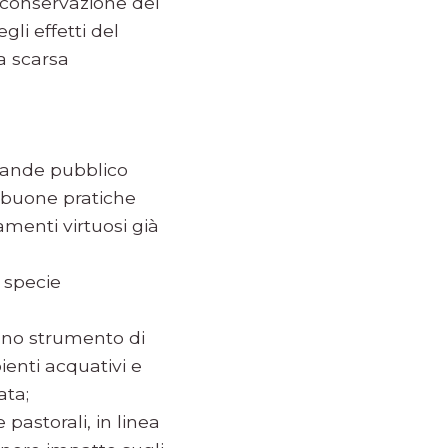
a conservazione del
i effetti del
a scarsa
grande pubblico
 buone pratiche
amenti virtuosi già
e specie
uno strumento di
ienti acquativi e
ata;
e pastorali, in linea