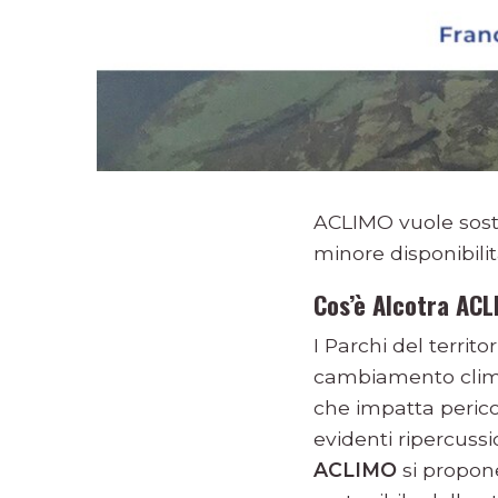
ACLIMO vuole soste
minore disponibili
Cos’è Alcotra AC
I Parchi del territ
cambiamento climat
che impatta perico
evidenti ripercuss
ACLIMO
si propone