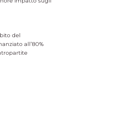
inore impatto sugli
bito del
nanziato all’80%
tropartite