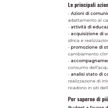
Le principali azio
-
Azioni di comun
adattamento al cam
-
attività di educ
-
acquisizione di 
idrica e realizzazi
-
promozione di s
cambiamento climat
-
accompagnamento 
consumo dell'acqua
-
analisi stato di 
realizzazione di in
ricadono in siti de
Per saperne di pi
Budget a favore 