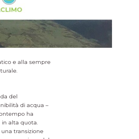
atico e alla sempre
turale.
ida del
ibilità di acqua –
 contempo ha
in alta quota.
o una transizione