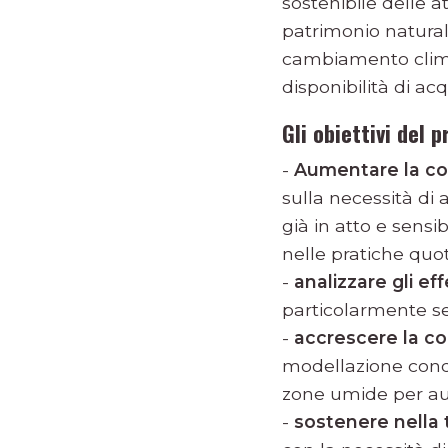
sostenibile delle a
patrimonio natural
cambiamento climat
disponibilità di ac
Gli obiettivi del 
-
Aumentare la c
sulla necessità di
già in atto e sensi
nelle pratiche quot
-
analizzare gli ef
particolarmente sen
-
accrescere la co
modellazione condiv
zone umide per aum
-
sostenere nella t