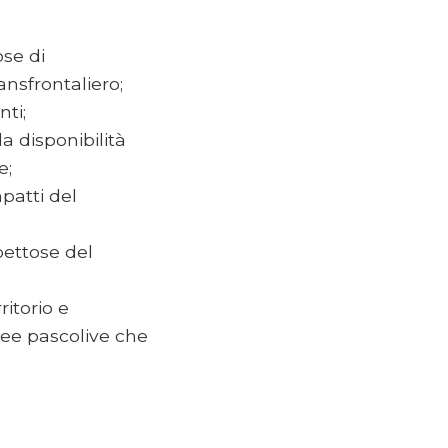
ose di
nsfrontaliero;
nti;
a disponibilità
e;
mpatti del
pettose del
ritorio e
aree pascolive che