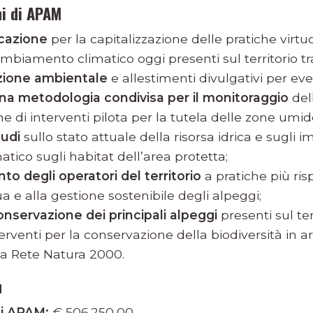
ni di APAM
icazione
per la capitalizzazione delle pratiche virtu
biamento climatico oggi presenti sul territorio tra
azione ambientale
e allestimenti divulgativi per eve
una metodologia condivisa per il monitoraggio
dell
one di interventi pilota per la tutela delle zone umid
tudi
sullo stato attuale della risorsa idrica e sugli i
ico sugli habitat dell’area protetta;
degli operatori del territorio
a pratiche più ris
 e alla gestione sostenibile degli alpeggi;
conservazione dei principali alpeggi
presenti sul ter
terventi per la conservazione della biodiversità in 
lla Rete Natura 2000.
ù
di APAM:
€ 506.250,00