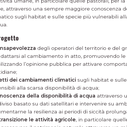
ttività umane, in particolare quelle pastorali, per l
e, attraverso una sempre maggiore conoscenza degl
ico sugli habitat e sulle specie più vulnerabili all
qua.
progetto
onsapevolezza
degli operatori del territorio e del 
 adattarsi al cambiamento in atto, promuovendo le
bilizzando l’opinione pubblica per attivare comport
idiane;
fetti dei cambiamenti climatici
sugli habitat e sull
sibili alla scarsa disponibilità di acqua;
noscenza della disponibilità di acqua
attraverso 
iso basato su dati satellitari e intervenire su amb
entarne la resilienza ai periodi di siccità prolung
ransizione le attività agricole
, in particolare quell