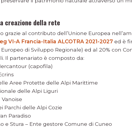
i preservare il patrimonio naturale attraverso un m
la creazione della rete
o grazie al contributo dell’Unione Europea nell’am
reg VI-A Francia-Italia ALCOTRA 2021-2027
ed è fi
 Europeo di Sviluppo Regionale) ed al 20% con Con
i. Il partenariato è composto da:
ercantour (capofila)
Ecrins
lle Aree Protette delle Alpi Marittime
onale delle Alpi Liguri
a Vanoise
i Parchi delle Alpi Cozie
ran Paradiso
sso e Stura – Ente gestore Comune di Cuneo