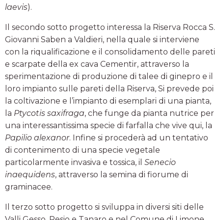
laevis
).
Il secondo sotto progetto interessa la Riserva Rocca S.
Giovanni Saben a Valdieri, nella quale si interviene
con la riqualificazione e il consolidamento delle pareti
e scarpate della ex cava Cementir, attraverso la
sperimentazione di produzione di talee di ginepro e il
loro impianto sulle pareti della Riserva, Si prevede poi
la coltivazione e l’impianto di esemplari di una pianta,
la
Ptycotis saxifraga
, che funge da pianta nutrice per
una interessantissima specie di farfalla che vive qui, la
Papilio alexanor
. Infine si procederà ad un tentativo
di contenimento di una specie vegetale
particolarmente invasiva e tossica, il
Senecio
inaequidens
, attraverso la semina di fiorume di
graminacee.
Il terzo sotto progetto si sviluppa in diversi siti delle
Valli Gesso, Pesio e Tanaro e nel Comune di Limone