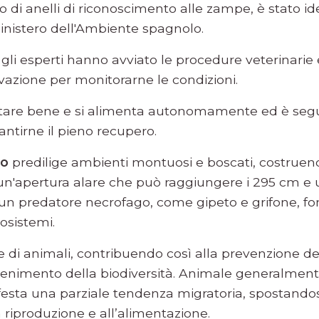
o di anelli di riconoscimento alle zampe, è stato i
inistero dell'Ambiente spagnolo.
i esperti hanno avviato le procedure veterinarie e
rvazione per monitorarne le condizioni.
stare bene e si alimenta autonomamente ed è seg
antirne il pieno recupero.
co
predilige ambienti montuosi e boscati, costruendo
 un'apertura alare che può raggiungere i 295 cm e 
g, è un predatore necrofago, come gipeto e grifone,
cosistemi.
e di animali, contribuendo così alla prevenzione del
enimento della biodiversità. Animale generalmente
a una parziale tendenza migratoria, spostandosi 
a riproduzione e all’alimentazione.