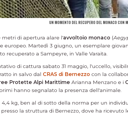
UN MOMENTO DEL RECUPERO DEL MONACO CON MAT
 metri di apertura alare l'
avvoltoio monaco
(
Aegy
ce europeo. Martedì 3 giugno, un esemplare giova
to recuperato a Sampeyre, in Valle Varaita.
tivo di cattura sabato 31 maggio, l'uccello, visibi
ratto in salvo dal
CRAS di Bernezzo
con la collabo
ree Protette Alpi Marittime
Arianna Menzano e i
C
 primi hanno segnalato la presenza dell'animale.
 4,4 kg, ben al di sotto della norma per un individ
 presso la struttura di Bernezzo, dove ha ricevuto 