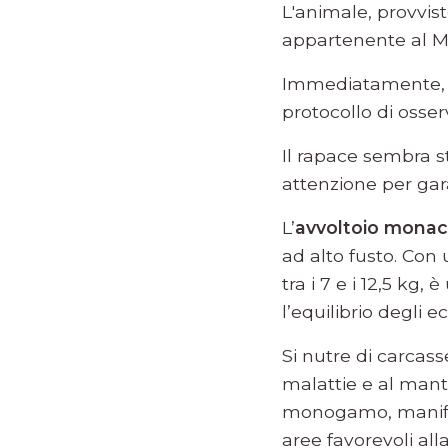
L'animale, provvist
appartenente al M
Immediatamente, gl
protocollo di osse
Il rapace sembra 
attenzione per gar
L’
avvoltoio mona
ad alto fusto. Con
tra i 7 e i 12,5 k
l’equilibrio degli e
Si nutre di carcass
malattie e al mant
monogamo, manifest
aree favorevoli all