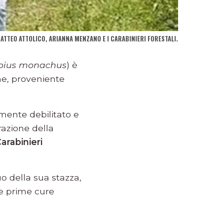
TEO ATTOLICO, ARIANNA MENZANO E I CARABINIERI FORESTALI.
pius monachus
) è
ne, proveniente
lmente debilitato e
razione della
arabinieri
uo della sua stazza,
le prime cure