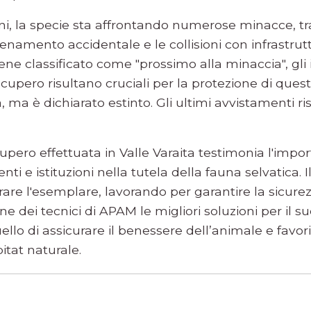
ni, la specie sta affrontando numerose minacce, tra
elenamento accidentale e le collisioni con infrastru
bene classificato come "prossimo alla minaccia", gli 
upero risultano cruciali per la protezione di questa 
 ma è dichiarato estinto. Gli ultimi avvistamenti ri
upero effettuata in Valle Varaita testimonia l'impo
enti e istituzioni nella tutela della fauna selvatica.
are l'esemplare, lavorando per garantire la sicurez
ne dei tecnici di APAM le migliori soluzioni per il su
uello di assicurare il benessere dell’animale e favo
bitat naturale.