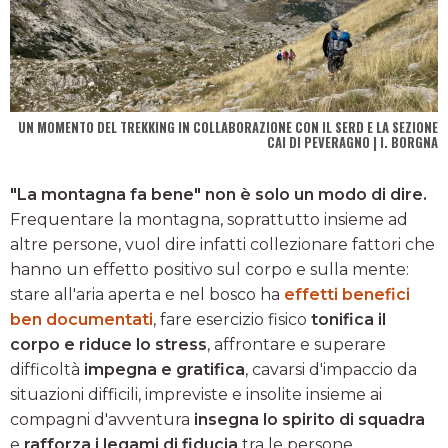
UN MOMENTO DEL TREKKING IN COLLABORAZIONE CON IL SERD E LA SEZIONE
CAI DI PEVERAGNO | I. BORGNA
"La montagna fa bene" non è solo un modo di dire.
Frequentare la montagna, soprattutto insieme ad
altre persone, vuol dire infatti collezionare fattori che
hanno un effetto positivo sul corpo e sulla mente:
stare all'aria aperta e nel bosco ha
effetti benefici
ben documentati
, fare esercizio fisico
tonifica il
corpo e riduce lo stress
, affrontare e superare
difficoltà
impegna e gratifica
, cavarsi d'impaccio da
situazioni difficili, impreviste e insolite insieme ai
compagni d'avventura
insegna lo spirito di squadra
e
rafforza i legami di fiducia
tra le persone.