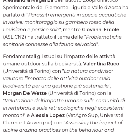
Alessandra Maganza
dell'Istituto Zooprofilattico
Sperimentale del Piemonte, Liguria e Valle d'Aosta ha
parlato di "
Parassiti emergenti in specie acquatiche
invasive: monitoraggio su gambero rosso della
Louisiana e persico sole
", mentre
Giovanni Ercole
(ASL CN2) ha trattato il tema delle "
Problematiche
sanitarie connesse alla fauna selvatica
".
Fondamentali gli studi sull'impatto delle attività
umane outdoor sulla biodiversità:
Valentina Ruco
(Università di Torino) con "
La natura condivisa:
valutare l’impatto delle attività outdoor sulla
biodiversità per una gestione più sostenibile
",
Morgan De Wette
(Università di Torino) con la
"
Valutazione dell'impatto umano sulle comunità di
invertebrati e sulle reti ecologiche negli ecosistemi
montani
" e
Alessia Lopez
(VetAgro Sup, Université
Clermont Auvergne) con "
Assessing the impact of
alpine grazing practices on the behaviour and