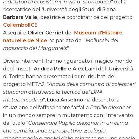
indicatori di ecosistemi in via di scomparsa
" della
ricercatrice dell'Università degli Studi di Siena
Barbara Valle
, ideatrice e coordinatrice del progetto
CollembolICE
.
A seguire
Olivier Gerriet
del
Muséum d'Histoire
naturelle de Nice
ha parlato dei "
Molluschi del
massiccio del Marguareis
".
Diversi interventi hanno riguardato il magico mondo
degli insetti:
Andrea Pelle e Alex Laini
dell'Università
di Torino hanno presentato i primi risultati del
progetto META2: "
Analisi delle comunità di coleotteri
stercorari attraverso la tecnica del DNA
metabarcoding
",
Luca Anselmo
ha descritto la
situazione dell'affascinante farfalla
Papilio alexanor
in un mondo sempre in mutamento con l'intervento
dal titolo "
Conservare Papilio alexanor in un clima
che cambia: sfide e prospettive. Ecologia,
monitoraggio e analisi delle minacce per una specie