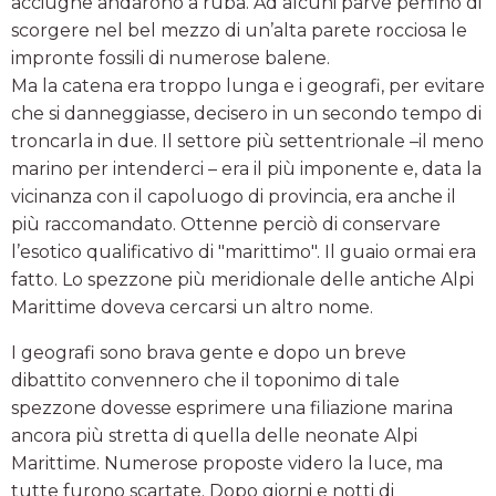
acciughe andarono a ruba. Ad alcuni parve perfino di
scorgere nel bel mezzo di un’alta parete rocciosa le
impronte fossili di numerose balene.
Ma la catena era troppo lunga e i geografi, per evitare
che si danneggiasse, decisero in un secondo tempo di
troncarla in due. Il settore più settentrionale –il meno
marino per intenderci – era il più imponente e, data la
vicinanza con il capoluogo di provincia, era anche il
più raccomandato. Ottenne perciò di conservare
l’esotico qualificativo di "marittimo". Il guaio ormai era
fatto. Lo spezzone più meridionale delle antiche Alpi
Marittime doveva cercarsi un altro nome.
I geografi sono brava gente e dopo un breve
dibattito convennero che il toponimo di tale
spezzone dovesse esprimere una filiazione marina
ancora più stretta di quella delle neonate Alpi
Marittime. Numerose proposte videro la luce, ma
tutte furono scartate. Dopo giorni e notti di