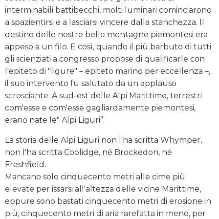
interminabili battibecchi, molti luminari cominciarono
a spazientirsi e a lasciarsi vincere dalla stanchezza. Il
destino delle nostre belle montagne piemontesi era
appeso a un filo. E così, quando il più barbuto di tutti
gli scienziati a congresso propose di qualificarle con
l'epiteto di "ligure" – epiteto marino per eccellenza –,
il suo intervento fu salutato da un applauso
scrosciante. A sud-est delle Alpi Marittime, terrestri
com'esse e com'esse gagliardamente piemontesi,
erano nate le" Alpi Liguri”.
La storia delle Alpi Liguri non l'ha scritta Whymper,
non l'ha scritta Coolidge, né Brockedon, né
Freshfield.
Mancano solo cinquecento metri alle cime più
elevate per issarsi all'altezza delle vicine Marittime,
eppure sono bastati cinquecento metri di erosione in
più, cinquecento metri di aria rarefatta in meno, per