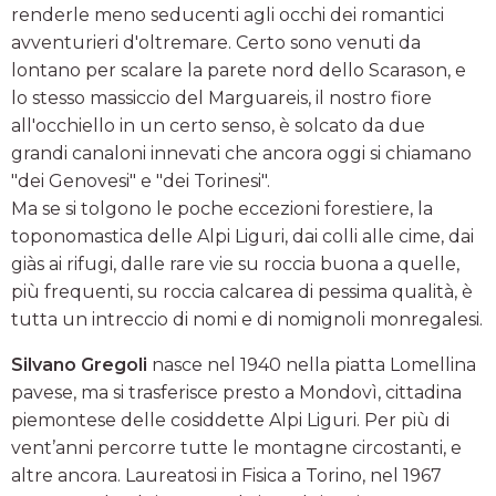
renderle meno seducenti agli occhi dei romantici
avventurieri d'oltremare. Certo sono venuti da
lontano per scalare la parete nord dello Scarason, e
lo stesso massiccio del Marguareis, il nostro fiore
all'occhiello in un certo senso, è solcato da due
grandi canaloni innevati che ancora oggi si chiamano
"dei Genovesi" e "dei Torinesi".
Ma se si tolgono le poche eccezioni forestiere, la
toponomastica delle Alpi Liguri, dai colli alle cime, dai
giàs ai rifugi, dalle rare vie su roccia buona a quelle,
più frequenti, su roccia calcarea di pessima qualità, è
tutta un intreccio di nomi e di nomignoli monregalesi.
Silvano Gregoli
nasce nel 1940 nella piatta Lomellina
pavese, ma si trasferisce presto a Mondovì, cittadina
piemontese delle cosiddette Alpi Liguri. Per più di
vent’anni percorre tutte le montagne circostanti, e
altre ancora. Laureatosi in Fisica a Torino, nel 1967