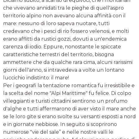
Diciamo subito, a scanso di equivoci, che i montanari
che vivevano annidati tra le pieghe di quell'aspro
territorio alpino non avevano alcuna affinità con il
mare: nessuno di loro sapeva nuotare, tutti
credevano che i pesci di rio fossero velenosi, e molti
erano afflitti da rustici gozzi, dovuti a un'endemica
carenza di iodio. Eppure, nonostante le spiccate
caratteristiche terrestri del territorio, bisogna
ammettere che da qualche rara cima, alcuni rarissimi
giorni dell'anno, si intravedeva a volte un lontano
luccichio indistinto: il mare!
Per i geografi la tentazione romantica fu irresistibile e
la scelta del nome "Alpi Marittime" fu felice. Di colpo
villeggianti e turisti cittadini sentirono un profumo
d'alghe e tutti affermarono di aver visto il mare anche
se le loro gite si erano svolte su versanti esposti a nord
e in giornate nebbiose. In seguito si scoprirono
numerose "vie del sale” e nelle nostre valli le