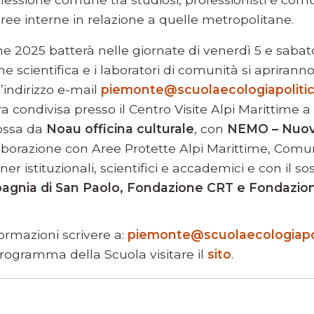
aree interne in relazione a quelle metropolitane.
one 2025 batterà nelle giornate di venerdì 5 e saba
ne scientifica e i laboratori di comunità si apriranno
l’indirizzo e-mail
piemonte@scuolaecologiapolitica
ra condivisa presso il Centro Visite Alpi Marittime a
mossa da
Noau officina culturale
, con
NEMO – Nuov
llaborazione con Aree Protette Alpi Marittime, Com
ner istituzionali, scientifici e accademici e con il s
gnia di San Paolo, Fondazione CRT e Fondazio
ormazioni scrivere a:
piemonte@scuolaecologiapoli
 programma della Scuola visitare il
sito
.