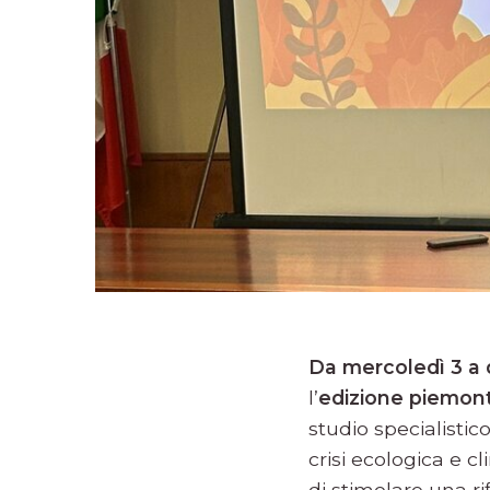
Da mercoledì 3 a
l’
edizione piemont
studio specialistic
crisi ecologica e cl
di stimolare una r