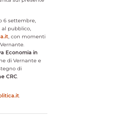
to 6 settembre,
 al pubblico,
.it
, con momenti
 Vernante.
a Economia in
une di Vernante e
ostegno di
ne CRC
.
tica.it
.