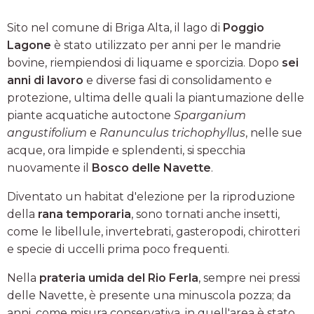
Sito nel comune di Briga Alta, il lago di
Poggio
Lagone
è stato utilizzato per anni per le mandrie
bovine, riempiendosi di liquame e sporcizia. Dopo
sei
anni di lavoro
e diverse fasi di consolidamento e
protezione, ultima delle quali la piantumazione delle
piante acquatiche autoctone
Sparganium
angustifolium
e
Ranunculus trichophyllus
, nelle sue
acque, ora limpide e splendenti, si specchia
nuovamente il
Bosco delle Navette
.
Diventato un habitat d'elezione per la riproduzione
della
rana temporaria
, sono tornati anche insetti,
come le libellule, invertebrati, gasteropodi, chirotteri
e specie di uccelli prima poco frequenti.
Nella
prateria umida del Rio Ferla
, sempre nei pressi
delle Navette, è presente una minuscola pozza; da
anni, come misura conservativa, in quell'area è stato