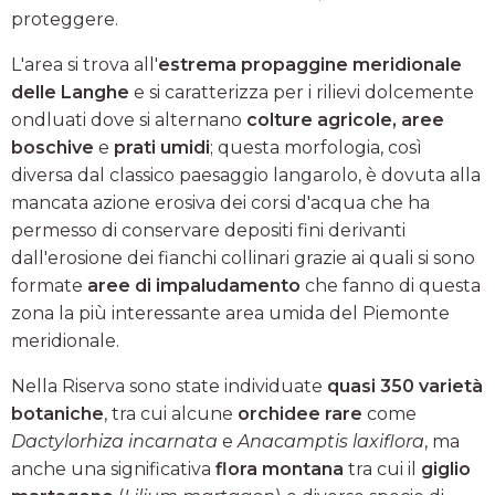
proteggere.
L'area si trova all'
estrema propaggine meridionale
delle Langhe
e si caratterizza per i rilievi dolcemente
ondluati dove si alternano
colture agricole, aree
boschive
e
prati umidi
; questa morfologia, così
diversa dal classico paesaggio langarolo, è dovuta alla
mancata azione erosiva dei corsi d'acqua che ha
permesso di conservare depositi fini derivanti
dall'erosione dei fianchi collinari grazie ai quali si sono
formate
aree di impaludamento
che fanno di questa
zona la più interessante area umida del Piemonte
meridionale.
Nella Riserva sono state individuate
quasi 350 varietà
botaniche
, tra cui alcune
orchidee rare
come
Dactylorhiza incarnata
e
Anacamptis laxiflora
, ma
anche una significativa
flora montana
tra cui il
giglio