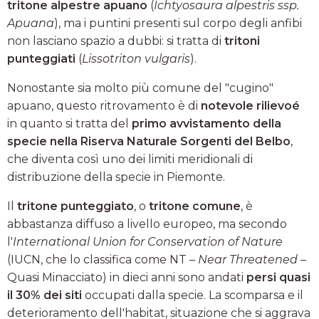
tritone alpestre apuano
(
Ichtyosaura alpestris ssp.
Apuana
), ma i puntini presenti sul corpo degli anfibi
non lasciano spazio a dubbi: si tratta di
tritoni
punteggiati
(
Lissotriton vulgaris
).
Nonostante sia molto più comune del "cugino"
apuano, questo ritrovamento è di
notevole rilievoé
in quanto si tratta del
primo avvistamento della
specie nella Riserva Naturale Sorgenti del Belbo
,
che diventa così uno dei limiti meridionali di
distribuzione della specie in Piemonte.
Il
tritone punteggiato
, o
tritone comune
, è
abbastanza diffuso a livello europeo, ma secondo
l'
International Union for Conservation of Nature
(IUCN, che lo classifica come NT –
Near Threatened
–
Quasi Minacciato) in dieci anni sono andati
persi quasi
il 30% dei siti
occupati dalla specie. La scomparsa e il
deterioramento dell'habitat, situazione che si aggrava