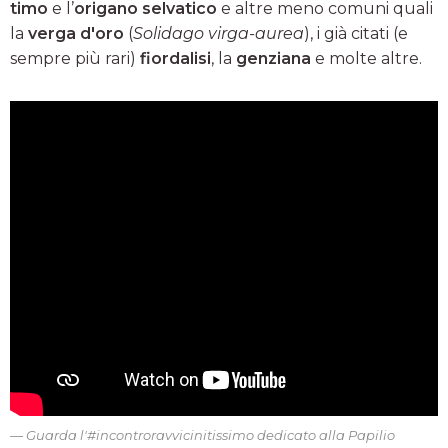
timo
e l’
origano selvatico
e altre meno comuni quali
la
verga d'oro
(
Solidago virga-aurea
), i già citati (e
sempre più rari)
fiordalisi
, la
genziana
e molte altre.
Guarda l'#incontroravvicinitissimo dedicato alla
Papilio