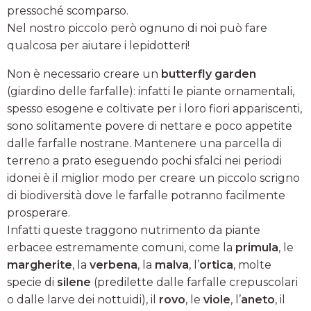
pressoché scomparso.
Nel nostro piccolo però ognuno di noi può fare
qualcosa per aiutare i lepidotteri!
Non è necessario creare un
butterfly garden
(giardino delle farfalle): infatti le piante ornamentali,
spesso esogene e coltivate per i loro fiori appariscenti,
sono solitamente povere di nettare e poco appetite
dalle farfalle nostrane. Mantenere una parcella di
terreno a prato eseguendo pochi sfalci nei periodi
idonei è il miglior modo per creare un piccolo scrigno
di biodiversità dove le farfalle potranno facilmente
prosperare.
Infatti queste traggono nutrimento da piante
erbacee estremamente comuni, come la
primula
, le
margherite
, la
verbena
, la
malva
, l’
ortica
, molte
specie di
silene
(predilette dalle farfalle crepuscolari
o dalle larve dei nottuidi), il
rovo
, le
viole
, l’
aneto
, il