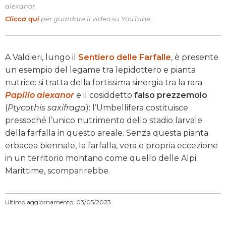
alexanor
.
Clicca qui
per guardare il video su YouTube.
A Valdieri, lungo il
Sentiero delle Farfalle
, è presente
un esempio del legame tra lepidottero e pianta
nutrice: si tratta della fortissima sinergia tra la rara
Papilio alexanor
e il cosiddetto
falso prezzemolo
(
Ptycothis saxifraga
): l’Umbellifera costituisce
pressoché l’unico nutrimento dello stadio larvale
della farfalla in questo areale. Senza questa pianta
erbacea biennale, la farfalla, vera e propria eccezione
in un territorio montano come quello delle Alpi
Marittime, scomparirebbe.
Ultimo aggiornamento: 03/05/2023