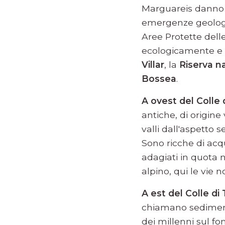
Marguareis danno v
emergenze geologic
Aree Protette dell
ecologicamente e 
Villar
, la
Riserva n
Bossea
.
A ovest del Colle
antiche, di origine
valli dall'aspetto 
Sono ricche di acqu
adagiati in quota n
alpino, qui le vie
A est del Colle di
chiamano sediment
dei millenni sul fo