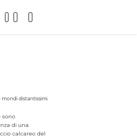
 mondi distantissimi.
e sono
anza di una
iccio calcareo del