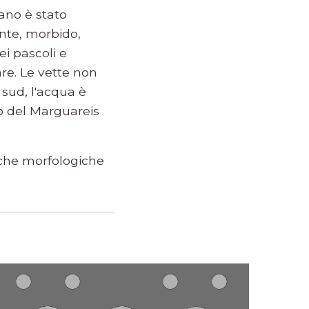
iano è stato
nte, morbido,
ei pascoli e
are. Le vette non
 sud, l'acqua è
io del Marguareis
tiche morfologiche