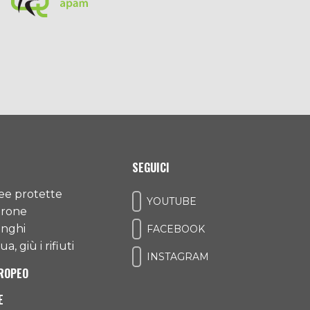
SEGUICI
ree protette
YOUTUBE
drone
unghi
FACEBOOK
a, giù i rifiuti
INSTAGRAM
ROPEO
E