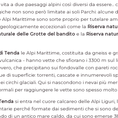
ita a due paesaggi alpini così diversi da essere...
he non sono però limitate ai soli Parchi: alcune de
e Alpi Marittime sono sorte proprio per tutelare am
geologicamente eccezionali come la
Riserva natur
aturale delle Grotte del bandito
e la
Riserva natur
 di Tenda
le Alpi Marittime, costituita da gneiss e gr
 vulcanica - hanno vette che sfiorano i 3300 m sul l
severo, che precipitano sui fondovalle con pareti ro
e di superficie: torrenti, cascate e innumerevoli sp
ei circhi glaciali. Qui si nascondono i nevai più meri
 normali per raggiungere le vette sono spesso molt
 Tenda
si entra nel cuore calcareo delle Alpi Liguri, l
arie perché formate dai sedimenti che si sono dep
ndo di un antico mare caldo, da cui sono emerse 38 